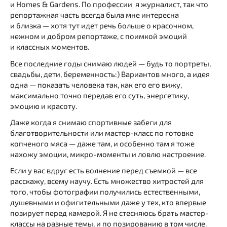
и Homes & Gardens. По профессии я журналист, так что
репортажная часть всегда была мне интересна
и близка — хотя тут идет речь больше о красочном,
нежном и добром репортаже, с поимкой эмоций
и классных моментов.
Все последние годы снимаю людей — будь то портреты,
свадьбы, дети, беременность:) Вариантов много, а идея
одна — показать человека так, как его его вижу,
максимально точно передав его суть, энергетику,
эмоцию и красоту.
Даже когда я снимаю спортивные забеги для
благотворительности или мастер-класс по готовке
копченого мяса — даже там, и особенно там я тоже
нахожу эмоции, микро-моменты и ловлю настроение.
Если у вас вдруг есть волнение перед съемкой — все
расскажу, всему научу. Есть множество хитростей для
того, чтобы фотографии получились естественными,
душевными и офигительными даже у тех, кто впервые
позирует перед камерой. Я не стесняюсь брать мастер-
классы на разные темы, и по позированию в том числе.